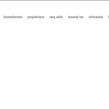
hizmetlerimiz
projelerimiz
satış ekibi
basında biz
referanslar