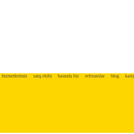
hizmetlerimiz
satış ekibi
basında biz
referanslar
blog
kari