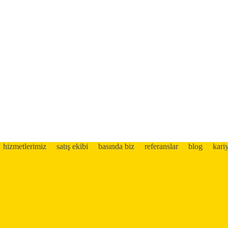
hizmetlerimiz
satış ekibi
basında biz
referanslar
blog
kari