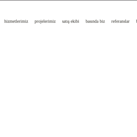
hizmetlerimiz
projelerimiz
satış ekibi
basında biz
referanslar