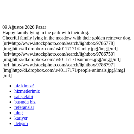
09 Ağustos 2026 Pazar
Happy family lying in the park with their dog.
Cheerful family lying in the meadow with their golden retriever dog.
[url=http://www.istockphoto.com/search/lightbox/9786778]
[img]http://dl.dropbox.com/u/40117171/family.jpg[/img][/url]
[url=http://www.istockphoto.com/search/lightbox/9786750]
[img]http://dl.dropbox.com/u/40117171/summer.jpg[/img][/url]
[url=http://www.istockphoto.com/search/lightbox/9786797]
[img]http://dl.dropbox.com/u/40117171/people-animals.jpg[/img]
[/url]
biz kimiz?
hizmetlerimiz
satış ekibi
basında biz
referanslar
blog
kariyer
iletişim