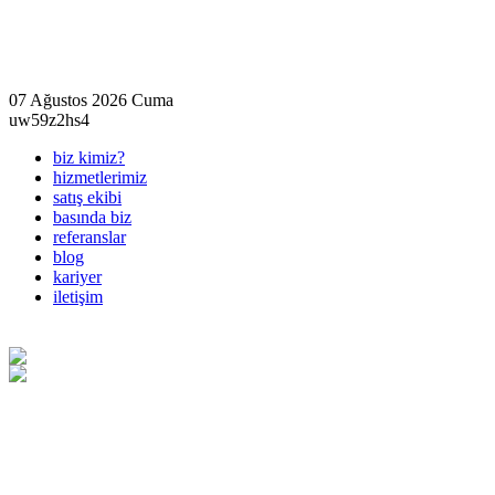
07 Ağustos 2026 Cuma
uw59z2hs4
biz kimiz?
hizmetlerimiz
satış ekibi
basında biz
referanslar
blog
kariyer
iletişim