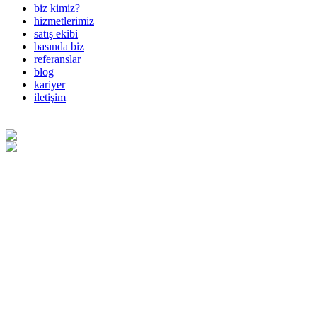
biz kimiz?
hizmetlerimiz
satış ekibi
basında biz
referanslar
blog
kariyer
iletişim