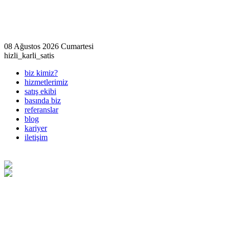
08 Ağustos 2026 Cumartesi
hizli_karli_satis
biz kimiz?
hizmetlerimiz
satış ekibi
basında biz
referanslar
blog
kariyer
iletişim